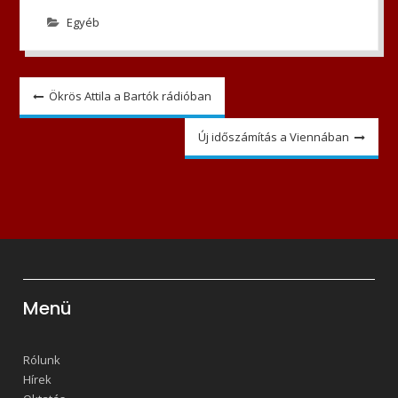
Egyéb
Bejegyzés
Ökrös Attila a Bartók rádióban
navigáció
Új időszámítás a Viennában
Menü
Rólunk
Hírek