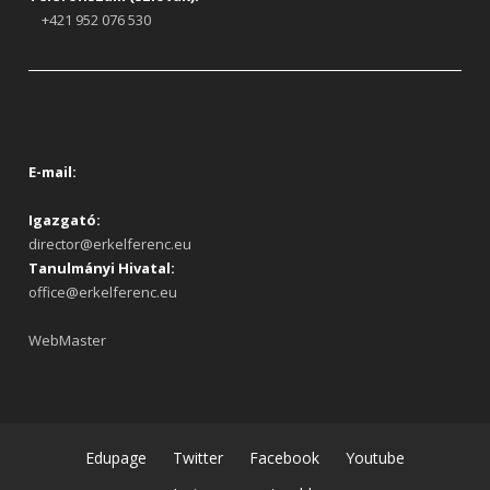
+421 952 076 530
E-mail:
Igazgató:
director@erkelferenc.eu
Tanulmányi Hivatal:
office@erkelferenc.eu
WebMaster
Edupage
Twitter
Facebook
Youtube