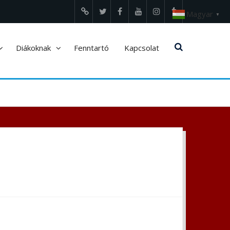
Magyar
▼
Edupage
Twitter
Facebook
Youtube
Instagram
tumblr
Diákoknak
Fenntartó
Kapcsolat