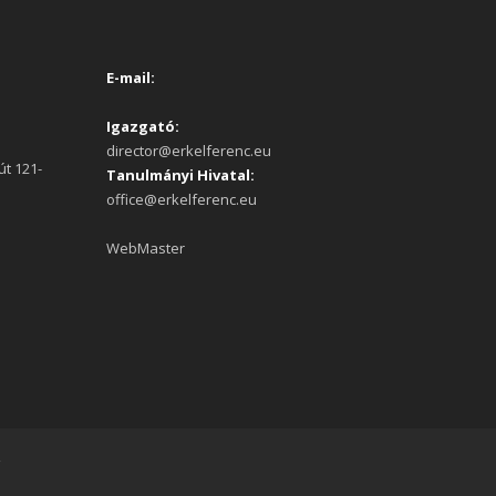
E-mail:
Igazgató:
director@erkelferenc.eu
út 121-
Tanulmányi Hivatal:
office@erkelferenc.eu
WebMaster