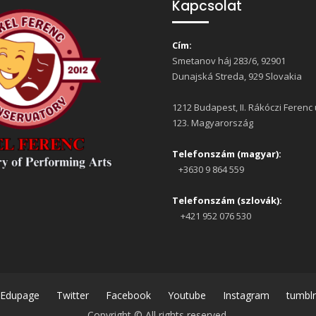
Kapcsolat
Cím:
Smetanov háj 283/6, 92901
Dunajská Streda, 929 Slovakia
1212 Budapest, II. Rákóczi Ferenc 
123. Magyarország
Telefonszám (magyar):
+3630 9 864 559
Telefonszám (szlovák):
+421 952 076 530
Edupage
Twitter
Facebook
Youtube
Instagram
tumblr
Copyright © All rights reserved.