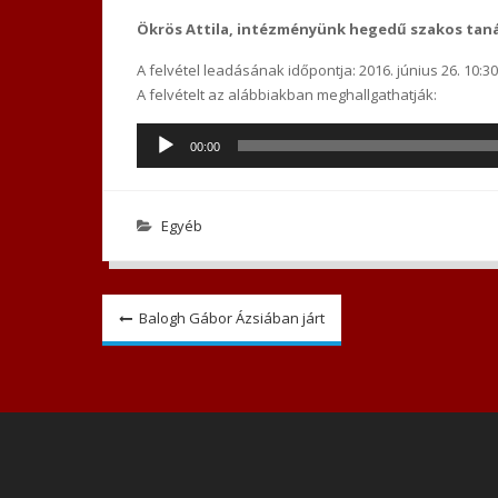
Ökrös Attila, intézményünk hegedű szakos tan
A felvétel leadásának időpontja: 2016. június 26. 10:30
A felvételt az alábbiakban meghallgathatják:
Audió
00:00
lejátszó
Egyéb
Bejegyzés
Balogh Gábor Ázsiában járt
navigáció