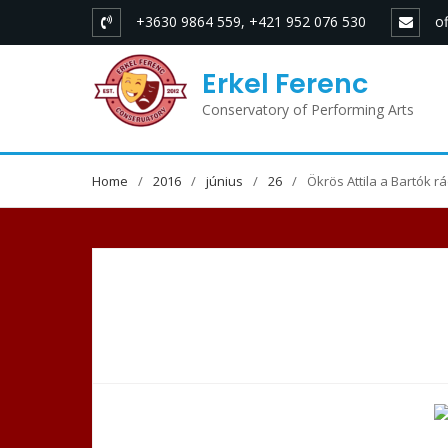
Skip
+3630 9864 559, +421 952 076 530
o
to
content
Erkel Ferenc
Conservatory of Performing Arts
Home
2016
június
26
Ökrös Attila a Bartók r