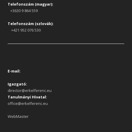
Telefonszám (magyar):
+3630 9 864 559
Telefonszám (szlovák):
+421 952 076 530
E-mail:
Igazgató:
director@erkelferenc.eu
Tanulmányi Hivatal:
office@erkelferenc.eu
WebMaster