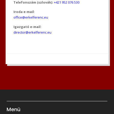
Telefonszám (szlovák):
+421 952 076 530
Iroda e-mail:
office@erkelferenc.eu
Igazgató e-mail:
director@erkelferenc.eu
Menü