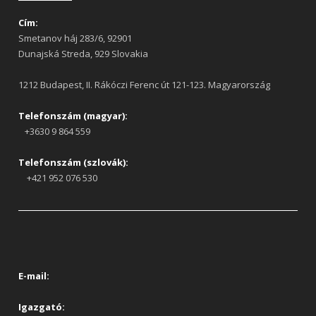
Cím:
Smetanov háj 283/6, 92901
Dunajská Streda, 929 Slovakia
1212 Budapest, II. Rákóczi Ferenc út 121-123. Magyarország
Telefonszám (magyar):
+3630 9 864 559
Telefonszám (szlovák):
+421 952 076 530
E-mail:
Igazgató: