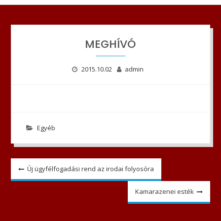
MEGHÍVÓ
2015.10.02
admin
Egyéb
Bejegyzés
Új ügyfélfogadási rend az irodai folyosóra
navigáció
Kamarazenei esték