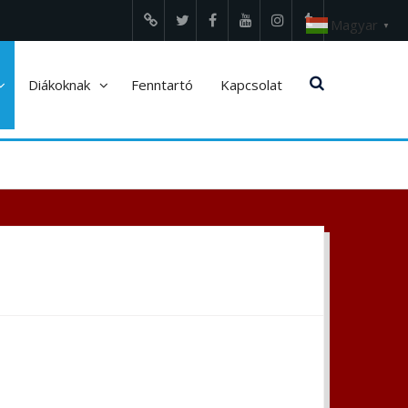
Magyar
▼
Edupage
Twitter
Facebook
Youtube
Instagram
tumblr
Diákoknak
Fenntartó
Kapcsolat