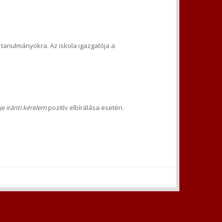
ő tanulmányokra. Az iskola igazgatója a
je iránti kérelem
pozitív elbírálása esetén.