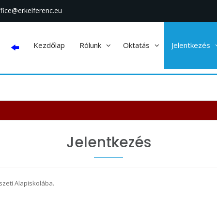
ffice@erkelferenc.eu
Kezdőlap
Rólunk
Oktatás
Jelentkezés
Jelentkezés
szeti Alapiskolába.