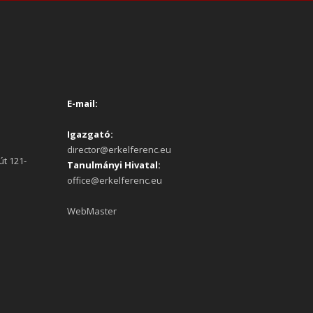
E-mail:
Igazgató:
director@erkelferenc.eu
út 121-
Tanulmányi Hivatal:
office@erkelferenc.eu
WebMaster