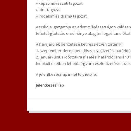
» képzőművészeti tagozat
» tánc tagozat
» irodalom és dráma tagozat.
Az iskola igazgatója az adott művészeti ágon való tan
tehetségkutatás eredménye alapján fogad tanulókat
A havi járulék befizetése két részletben történik:
1. szeptember-december időszakra (fizetési határidő
2. január-június időszakra (fizetési határidő január 31-
Indokolt esetben lehetőség van részletfizetésre az 
A jelentkezési lap innét tölthető le:
Jelentkezési lap