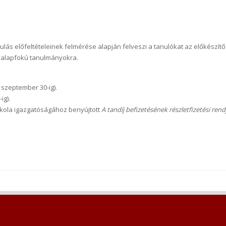
ulás előfeltételeinek felmérése alapján felveszi a tanulókat az előkészít
 alapfokú tanulmányokra.
 szeptember 30-ig).
ig).
iskola igazgatóságához benyújtott
A tandíj befizetésének részletfizetési rend