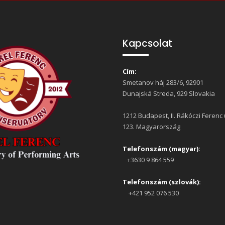
Kapcsolat
Cím:
Smetanov háj 283/6, 92901
Dunajská Streda, 929 Slovakia
1212 Budapest, II. Rákóczi Ferenc 
123. Magyarország
Telefonszám (magyar):
+3630 9 864 559
Telefonszám (szlovák):
+421 952 076 530