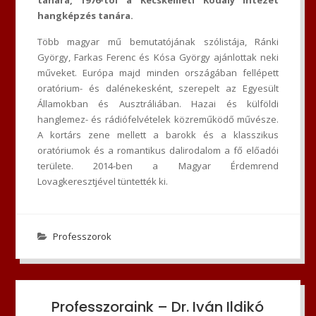
hangképzés tanára.
Több magyar mű bemutatójának szólistája, Ránki
György, Farkas Ferenc és Kósa György ajánlottak neki
műveket. Európa majd minden országában fellépett
oratórium- és dalénekesként, szerepelt az Egyesült
Államokban és Ausztráliában. Hazai és külföldi
hanglemez- és rádiófelvételek közreműködő művésze.
A kortárs zene mellett a barokk és a klasszikus
oratóriumok és a romantikus dalirodalom a fő előadói
területe. 2014-ben a Magyar Érdemrend
Lovagkeresztjével tüntették ki.
Professzorok
Professzoraink – Dr. Iván Ildikó