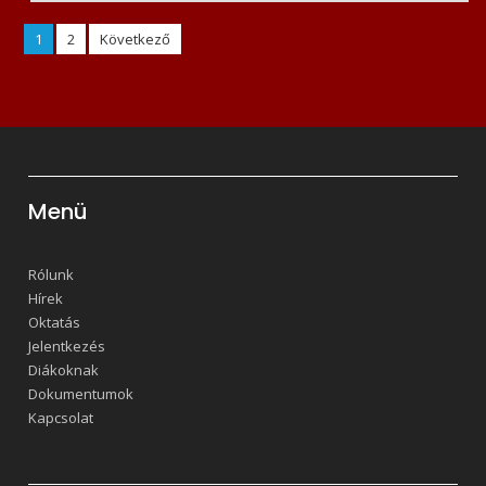
Bejegyzések
1
2
Következő
lapozása
Menü
Rólunk
Hírek
Oktatás
Jelentkezés
Diákoknak
Dokumentumok
Kapcsolat