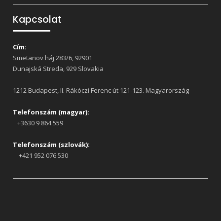
Kapcsolat
Cím:
Smetanov háj 283/6, 92901
Dunajská Streda, 929 Slovakia
1212 Budapest, II. Rákóczi Ferenc út 121-123. Magyarország
Telefonszám (magyar):
+3630 9 864 559
Telefonszám (szlovák):
+421 952 076 530