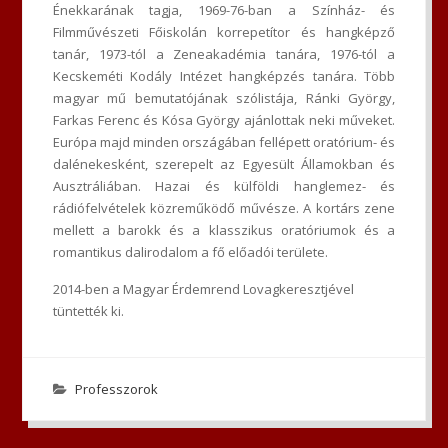
Énekkarának tagja, 1969-76-ban a Színház- és
Filmművészeti Főiskolán korrepetítor és hangképző
tanár, 1973-tól a Zeneakadémia tanára, 1976-tól a
Kecskeméti Kodály Intézet hangképzés tanára. Több
magyar mű bemutatójának szólistája, Ránki György,
Farkas Ferenc és Kósa György ajánlottak neki műveket.
Európa majd minden országában fellépett oratórium- és
dalénekesként, szerepelt az Egyesült Államokban és
Ausztráliában. Hazai és külföldi hanglemez- és
rádiófelvételek közreműködő művésze. A kortárs zene
mellett a barokk és a klasszikus oratóriumok és a
romantikus dalirodalom a fő előadói területe.
2014-ben a Magyar Érdemrend Lovagkeresztjével
tüntették ki.
Professzorok