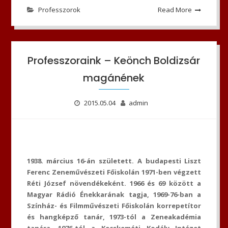
Professzorok
Read More
Professzoraink – Keönch Boldizsár
magánének
2015.05.04
admin
1938. március 16-án született. A budapesti Liszt
Ferenc Zeneművészeti Főiskolán 1971-ben végzett
Réti József növendékeként. 1966 és 69 között a
Magyar Rádió Énekkarának tagja, 1969-76-ban a
Színház- és Filmművészeti Főiskolán korrepetítor
és hangképző tanár, 1973-tól a Zeneakadémia
tanára, 1976-tól a Kecskeméti Kodály Intézet