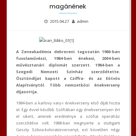
magánének
2015.04.27
admin
A Zeneakadémia debreceni tagozatán 1980-ban
fuvolaművészi, 1984-ben énekesi, 2004-ben
művésztanári diplomát szerzett. 1984-ben a
Szegedi Nemzeti Színház szerződtette.
Ösztöndíjat kapott a Cziffra- és az Eötvös
Alapítványtól. Több nemzetközi énekverseny
díjazottja.
1984-ben a karlovy vary-i énekverseny első díját hozta
el. Egy évvel később Szófiában egy énekversenyen ért
el sikert, aminek eredménye a szófiai operaház
szerződése volt. 1988-ban megnyerte a stuttgarti
Geszty Szilvia-koloratúrversenyt, ezt követően négy