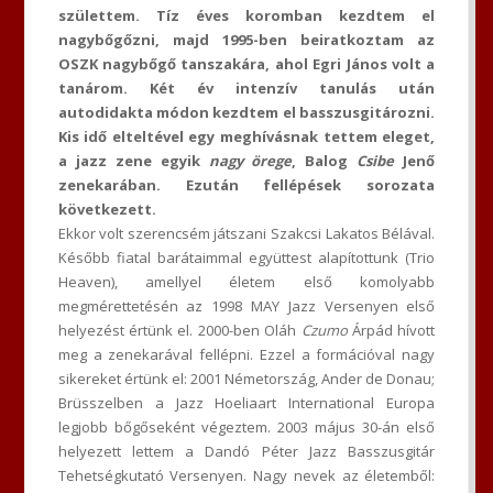
születtem. Tíz éves koromban kezdtem el
nagybőgőzni, majd 1995-ben beiratkoztam az
OSZK nagybőgő tanszakára, ahol Egri János volt a
tanárom. Két év intenzív tanulás után
autodidakta módon kezdtem el basszusgitározni.
Kis idő elteltével egy meghívásnak tettem eleget,
a jazz zene egyik
nagy örege
, Balog
Csibe
Jenő
zenekarában. Ezután fellépések sorozata
következett.
Ekkor volt szerencsém játszani Szakcsi Lakatos Bélával.
Később fiatal barátaimmal együttest alapítottunk (Trio
Heaven), amellyel életem első komolyabb
megmérettetésén az 1998 MAY Jazz Versenyen első
helyezést értünk el. 2000-ben Oláh
Czumo
Árpád hívott
meg a zenekarával fellépni. Ezzel a formációval nagy
sikereket értünk el: 2001 Németország, Ander de Donau;
Brüsszelben a Jazz Hoeliaart International Europa
legjobb bőgőseként végeztem. 2003 május 30-án első
helyezett lettem a Dandó Péter Jazz Basszusgitár
Tehetségkutató Versenyen. Nagy nevek az életemből: