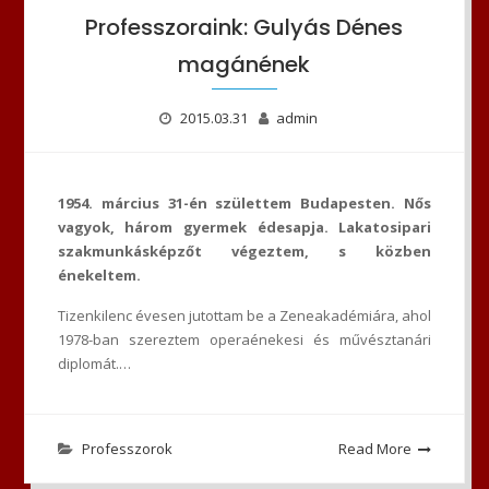
Professzoraink: Gulyás Dénes
magánének
2015.03.31
admin
1954. március 31-én születtem Budapesten. Nős
vagyok, három gyermek édesapja. Lakatosipari
szakmunkásképzőt végeztem, s közben
énekeltem.
Tizenkilenc évesen jutottam be a Zeneakadémiára, ahol
1978-ban szereztem operaénekesi és művésztanári
diplomát.…
Professzorok
Read More