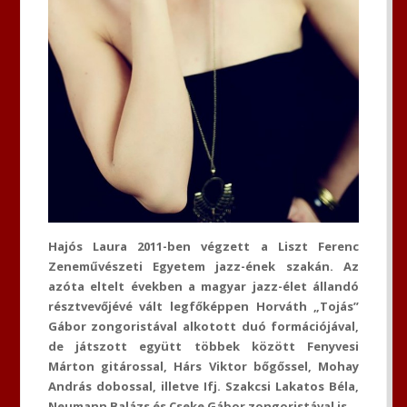
Hajós Laura 2011-ben végzett a Liszt Ferenc
Zeneművészeti Egyetem jazz-ének szakán. Az
azóta eltelt években a magyar jazz-élet állandó
résztvevőjévé vált legfőképpen Horváth „Tojás”
Gábor zongoristával alkotott duó formációjával,
de játszott együtt többek között Fenyvesi
Márton gitárossal, Hárs Viktor bőgőssel, Mohay
András dobossal, illetve Ifj. Szakcsi Lakatos Béla,
Neumann Balázs és Cseke Gábor zongoristával is.