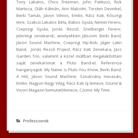
Tony Lakatos, Chico Freeman, John Patitucci, Rick
Marticca, Oláh Kálmán, Ann Malcolm, Torsten Devinkel,
Berki Tamás, Jávori Vilmos, Emilio, Rácz Kati, Kőszegi
Imre, Szakcsi Lakatos Béla, Babos Gyula, Német Ferenc,
Csepregi Gyula, Jonás Rezső, Snetberger Ferenc.
Jelenlegi zenekarok, amelyekben játszom: Berki Band,
Jávori Sound Machine, Csepregi Hip-Bob, Jáger Latin
Band, Jonás Rezső Project, Rácz Kati Zenekara, Jazz
Garden Trio, valamint a közel múltban megalakítottam
saját zenekaromat a Pluto Band-et. Referencia
hanganyagok: My Name is Pluto You Know, Berki Band:
A Híd, Jávori Sound Machine: Szivárvány Havasán,
Emilio: Nagyon Nagy Világ, Rácz Kati új lemeze, Sound &
Vision Magazin bemutatólemeze, Czumo: My Time.
Professzorok