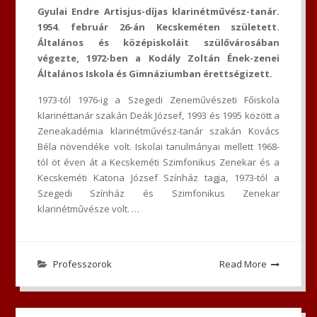
Gyulai Endre Artisjus-díjas klarinétművész-tanár.
1954. február 26-án Kecskeméten született.
Általános és középiskoláit szülővárosában
végezte, 1972-ben a Kodály Zoltán Ének-zenei
Általános Iskola és Gimnáziumban érettségizett.
1973-tól 1976-ig a Szegedi Zeneművészeti Főiskola
klarinéttanár szakán Deák József, 1993 és 1995 között a
Zeneakadémia klarinétművész-tanár szakán Kovács
Béla növendéke volt. Iskolai tanulmányai mellett 1968-
tól öt éven át a Kecskeméti Szimfonikus Zenekar és a
Kecskeméti Katona József Színház tagja, 1973-tól a
Szegedi Színház és Szimfonikus Zenekar
klarinétművésze volt. …
Professzorok
Read More