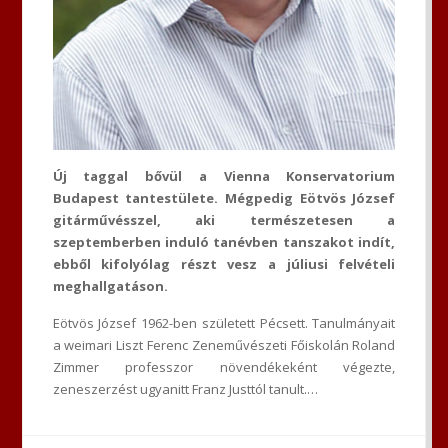
Új taggal bővül a Vienna Konservatorium
Budapest tantestülete. Mégpedig Eötvös József
gitárművésszel, aki természetesen a
szeptemberben induló tanévben tanszakot indít,
ebből kifolyólag részt vesz a júliusi felvételi
meghallgatáson.
Eötvös József 1962-ben született Pécsett. Tanulmányait
a weimari Liszt Ferenc Zeneművészeti Főiskolán Roland
Zimmer professzor növendékeként végezte,
zeneszerzést ugyanitt Franz Justtól tanult.…