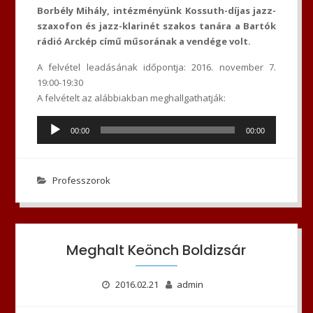
Borbély Mihály, intézményünk Kossuth-díjas jazz-
szaxofon és jazz-klarinét szakos tanára a Bartók
rádió Arckép című műsorának a vendége volt.
A felvétel leadásának időpontja: 2016. november 7.
19:00-19:30
A felvételt az alábbiakban meghallgathatják:
Audió
00:00
00:00
lejátszó
Professzorok
Meghalt Keönch Boldizsár
2016.02.21
admin