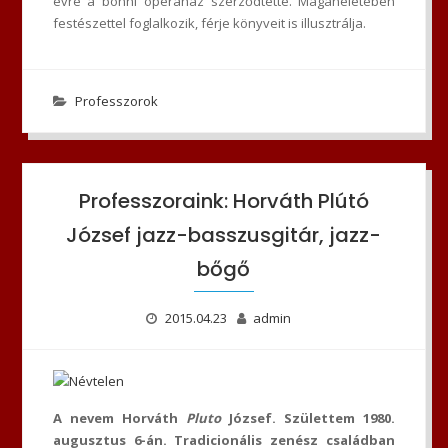
évre a bonni operaház szerződtette. Magánéletében
festészettel foglalkozik, férje könyveit is illusztrálja.
Professzorok
Professzoraink: Horváth Plútó
József jazz-basszusgitár, jazz-
bőgő
2015.04.23
admin
A nevem Horváth
Pluto
József. Születtem 1980.
augusztus 6-án. Tradicionális zenész családban