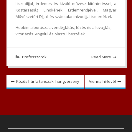
Liszt-díjjal, érdemes és kiváló művész kitüntetéssel, a
Köztársaság Elnökének Érdemrendjével, Magyar
Művészetért Díjjal, és számtalan nívódíjjal ismerték el.
Hobbim a borászat, vendéglátás, főzés és a lovaglás,
vitorlázás. Angolul és olaszul beszélek.
Professzorok
Read More
Bejegyzés
Közös hárfa tanszaki hangverseny
Vienna hírlevél
navigáció