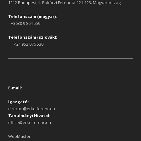
1212 Budapest, II. Rákóczi Ferenc út 121-123. Magyarország
Telefonszám (magyar):
+3630 9 864 559
Telefonszám (szlovák):
+421 952 076 530
E-mail:
Igazgató:
director@erkelferenc.eu
Tanulmányi Hivatal:
office@erkelferenc.eu
WebMaster