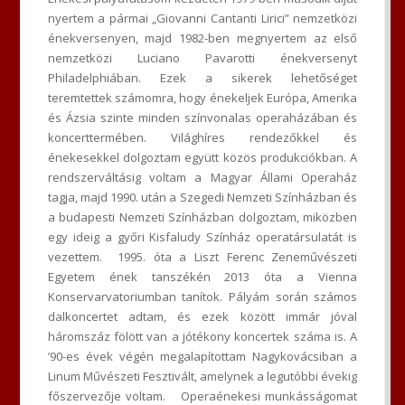
nyertem a pármai „Giovanni Cantanti Lirici” nemzetközi
énekversenyen, majd 1982-ben megnyertem az első
nemzetközi Luciano Pavarotti énekversenyt
Philadelphiában. Ezek a sikerek lehetőséget
teremtettek számomra, hogy énekeljek Európa, Amerika
és Ázsia szinte minden színvonalas operaházában és
koncerttermében. Világhíres rendezőkkel és
énekesekkel dolgoztam együtt közös produkciókban. A
rendszerváltásig voltam a Magyar Állami Operaház
tagja, majd 1990. után a Szegedi Nemzeti Színházban és
a budapesti Nemzeti Színházban dolgoztam, miközben
egy ideig a győri Kisfaludy Színház operatársulatát is
vezettem. 1995. óta a Liszt Ferenc Zeneművészeti
Egyetem ének tanszékén 2013 óta a Vienna
Konservarvatoriumban tanítok. Pályám során számos
dalkoncertet adtam, és ezek között immár jóval
háromszáz fölött van a jótékony koncertek száma is. A
’90-es évek végén megalapítottam Nagykovácsiban a
Linum Művészeti Fesztivált, amelynek a legutóbbi évekig
főszervezője voltam. Operaénekesi munkásságomat