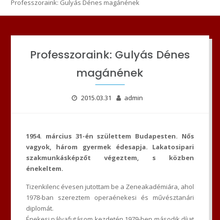
Professzoraink: Gulyás Dénes magánének
Professzoraink: Gulyás Dénes
magánének
2015.03.31
admin
1954. március 31-én születtem Budapesten. Nős
vagyok, három gyermek édesapja. Lakatosipari
szakmunkásképzőt végeztem, s közben
énekeltem.
Tizenkilenc évesen jutottam be a Zeneakadémiára, ahol
1978-ban szereztem operaénekesi és művésztanári
diplomát.
Énekesi pályafutásom kezdetén 1979-ben második díjat