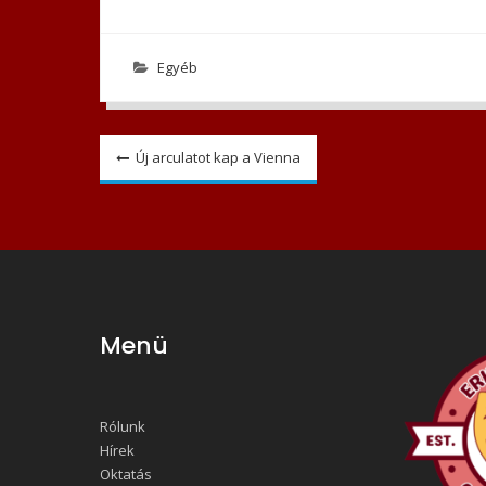
Egyéb
Bejegyzés
Új arculatot kap a Vienna
navigáció
Menü
Rólunk
Hírek
Oktatás