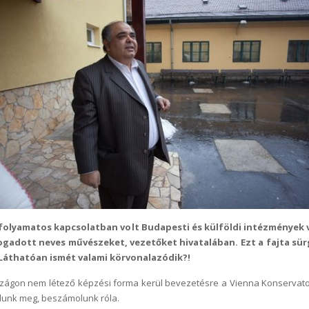
olyamatos kapcsolatban volt Budapesti és külföldi intézmények ve
 fogadott neves művészeket, vezetőket hivatalában.
Ezt a fajta sü
 Láthatóan ismét valami körvonalazódik?!
rszágon nem létező képzési forma kerül bevezetésre a Vienna Konservato
dunk meg, beszámolunk róla.