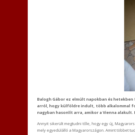
Balogh Gábor ez elmúlt napokban és hetekben f
arról, hogy külföldre indult, több alkalommal
nagyban hasonlít arra, amikor a Vienna alakult.
Annyit sikerült megtudni tőle, hogy egy új, Magyaro
mely egyedülálló a Magyarországon. Amint többet tu