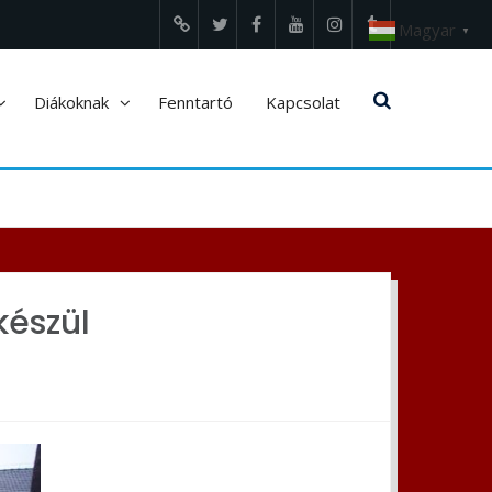
Magyar
▼
Edupage
Twitter
Facebook
Youtube
Instagram
tumblr
Diákoknak
Fenntartó
Kapcsolat
készül