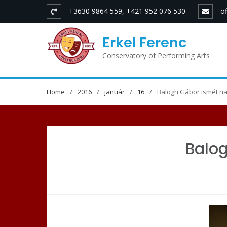
Skip
+3630 9864 559, +421 952 076 530
o
to
content
Erkel Ferenc
Conservatory of Performing Arts
Home
2016
január
16
Balogh Gábor ismét n
Balog