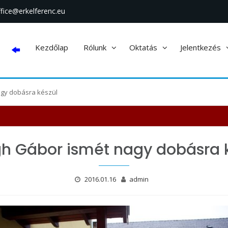
ffice@erkelferenc.eu
Kezdőlap
Rólunk
Oktatás
Jelentkezés
agy dobásra készül
h Gábor ismét nagy dobásra 
2016.01.16
admin