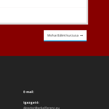
Mohai Bálint kurzusa
E-mail:
Igazgató:
director@erkelferenc.eu