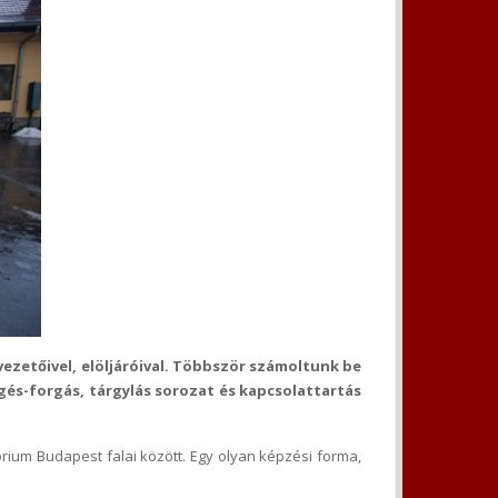
zetőivel, elöljáróival. Többször számoltunk be
rgés-forgás, tárgylás sorozat és kapcsolattartás
rium Budapest falai között. Egy olyan képzési forma,