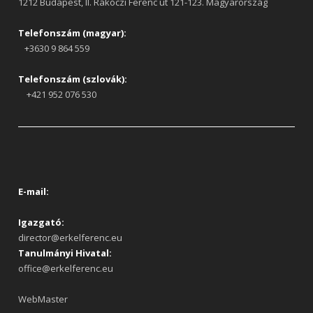
1212 Budapest, II. Rákóczi Ferenc út 121-123. Magyarország
Telefonszám (magyar):
+3630 9 864 559
Telefonszám (szlovák):
+421 952 076 530
E-mail:
Igazgató:
director@erkelferenc.eu
Tanulmányi Hivatal:
office@erkelferenc.eu
WebMaster