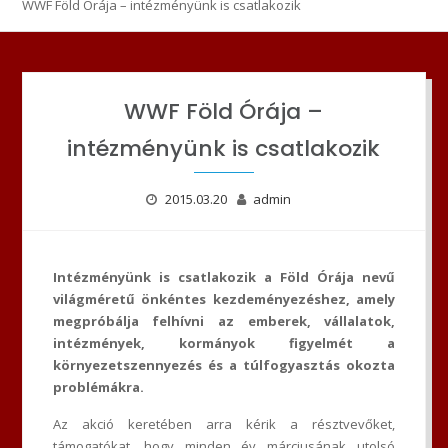
WWF Föld Órája – intézményünk is csatlakozik
WWF Föld Órája –
intézményünk is csatlakozik
2015.03.20
admin
Intézményünk is csatlakozik a Föld Órája nevű
világméretű önkéntes kezdeményezéshez, amely
megpróbálja felhívni az emberek, vállalatok,
intézmények, kormányok figyelmét a
környezetszennyezés és a túlfogyasztás okozta
problémákra.
Az akció keretében arra kérik a résztvevőket,
támogatókat, hogy minden év márciusának utolsó