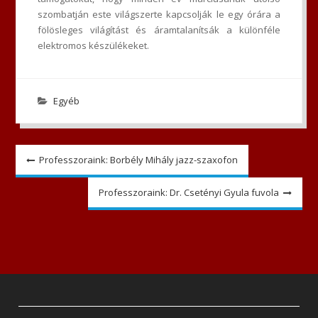
szombatján este világszerte kapcsolják le egy órára a
fölösleges világítást és áramtalanítsák a különféle
elektromos készülékeket.
Egyéb
Bejegyzés
Professzoraink: Borbély Mihály jazz-szaxofon
navigáció
Professzoraink: Dr. Csetényi Gyula fuvola