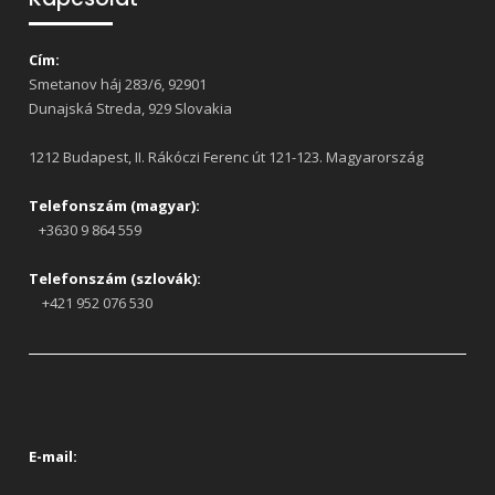
Cím:
Smetanov háj 283/6, 92901
Dunajská Streda, 929 Slovakia
1212 Budapest, II. Rákóczi Ferenc út 121-123. Magyarország
Telefonszám (magyar):
+3630 9 864 559
Telefonszám (szlovák):
+421 952 076 530
E-mail: