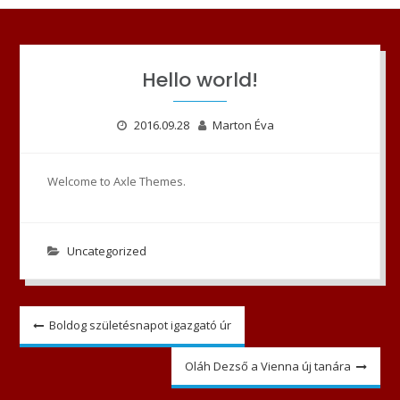
Hello world!
2016.09.28
Marton Éva
Welcome to Axle Themes.
Uncategorized
Bejegyzés
Boldog születésnapot igazgató úr
navigáció
Oláh Dezső a Vienna új tanára