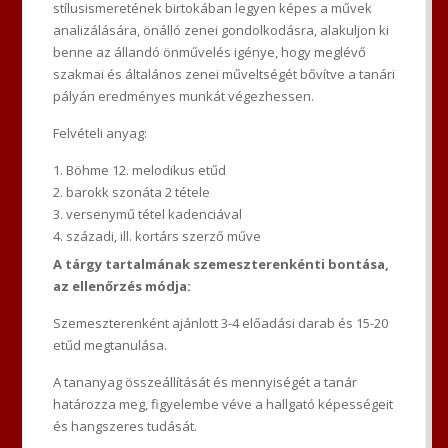
stílusismeretének birtokában legyen képes a művek
analizálására, önálló zenei gondolkodásra, alakuljon ki
benne az állandó önművelés igénye, hogy meglévő
szakmai és általános zenei műveltségét bővítve a tanári
pályán eredményes munkát végezhessen.
Felvételi anyag:
Böhme 12. melodikus etűd
barokk szonáta 2 tétele
versenymű tétel kadenciával
századi, ill. kortárs szerző műve
A tárgy tartalmának szemeszterenkénti bontása,
az ellenőrzés módja:
Szemeszterenként ajánlott 3-4 előadási darab és 15-20
etűd megtanulása.
A tananyag összeállítását és mennyiségét a tanár
határozza meg, figyelembe véve a hallgató képességeit
és hangszeres tudását.