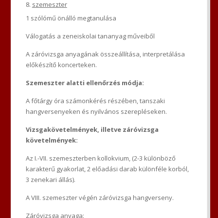
szemeszter
1 szólómű önálló megtanulása
Válogatás a zeneiskolai tananyag műveiből
A záróvizsga anyagának összeállítása, interpretálása
előkészítő koncerteken.
Szemeszter alatti ellenőrzés módja:
A főtárgy óra számonkérés részében, tanszaki
hangversenyeken és nyilvános szerepléseken.
Vizsgakövetelmények, illetve záróvizsga
követelmények:
Az I.-VII. szemeszterben kollokvium, (2-3 különböző
karakterű gyakorlat, 2 előadási darab különféle korból,
3 zenekari állás).
A VIII. szemeszter végén záróvizsga hangverseny.
Záróvizsga anyaga
: