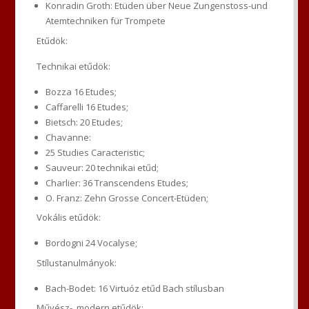
Konradin Groth: Etüden über Neue Zungenstoss-und
Atemtechniken für Trompete
Etűdök:
Technikai etűdök:
Bozza 16 Etudes;
Caffarelli 16 Etudes;
Bietsch: 20 Etudes;
Chavanne:
25 Studies Caracteristic;
Sauveur: 20 technikai etűd;
Charlier: 36 Transcendens Etudes;
O. Franz: Zehn Grosse Concert-Etüden;
Vokális etűdök:
Bordogni 24 Vocalyse;
Stílustanulmányok:
Bach-Bodet: 16 Virtuóz etűd Bach stílusban
Művész-, modern etűdök: