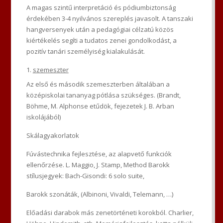
A magas szintű interpretáció és pódiumbiztonság
érdekében 3-4 nyilvános szereplés javasolt. A tanszaki
hangversenyek után a pedagógiai célzatú közös
kiértékelés segíti a tudatos zenei gondolkodást, a
pozitív tanári személyiség kialakulását.
szemeszter
Az első és második szemeszterben általában a
középiskolai tananyag pótlása szükséges. (Brandt,
Böhme, M. Alphonse etűdök, fejezetek J. B. Arban
iskolájából)
Skálagyakorlatok
Fúvástechnika fejlesztése, az alapvető funkciók
ellenőrzése. L. Maggio, J. Stamp, Method Barokk
stílusjegyek: Bach-Gisondi: 6 solo suite,
Barokk szonáták, (Albinoni, Vivaldi, Telemann, …)
Előadási darabok más zenetörténeti korokból. Charlier,