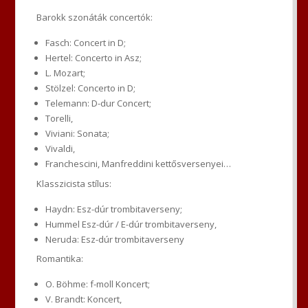
Barokk szonáták concertók:
Fasch: Concert in D;
Hertel: Concerto in Asz;
L. Mozart;
Stölzel: Concerto in D;
Telemann: D-dur Concert;
Torelli,
Viviani: Sonata;
Vivaldi,
Franchescini, Manfreddini kettősversenyei…
Klasszicista stílus:
Haydn: Esz-dúr trombitaverseny;
Hummel Esz-dúr / E-dúr trombitaverseny,
Neruda: Esz-dúr trombitaverseny
Romantika:
O. Böhme: f-moll Koncert;
V. Brandt: Koncert,