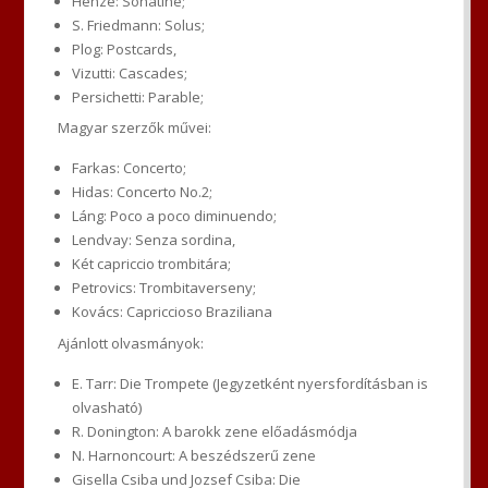
Henze: Sonatine;
S. Friedmann: Solus;
Plog: Postcards,
Vizutti: Cascades;
Persichetti: Parable;
Magyar szerzők művei:
Farkas: Concerto;
Hidas: Concerto No.2;
Láng: Poco a poco diminuendo;
Lendvay: Senza sordina,
Két capriccio trombitára;
Petrovics: Trombitaverseny;
Kovács: Capriccioso Braziliana
Ajánlott olvasmányok:
E. Tarr: Die Trompete (Jegyzetként nyersfordításban is
olvasható)
R. Donington: A barokk zene előadásmódja
N. Harnoncourt: A beszédszerű zene
Gisella Csiba und Jozsef Csiba: Die