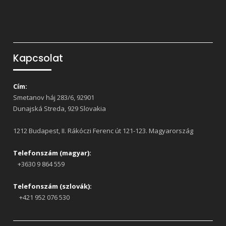
Kapcsolat
Cím:
Smetanov háj 283/6, 92901
Dunajská Streda, 929 Slovakia
1212 Budapest, II. Rákóczi Ferenc út 121-123. Magyarország
Telefonszám (magyar):
+3630 9 864 559
Telefonszám (szlovák):
+421 952 076 530