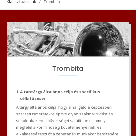
Klasszikus szak
Trombita
Trombita
A tantárgy általános célja és specifikus
célkitűzései
A tárgy általános célja, hogy a hallgató a képzésben
szerzett ismeretekre építve olyan szakmai tudást és
sokoldalú zenei műveltséget sajátítson el, amely
megfelel a kor minőségi követelményeinek, és
alkalmassá teszi őt a zenetanári munkakör betöltésére.