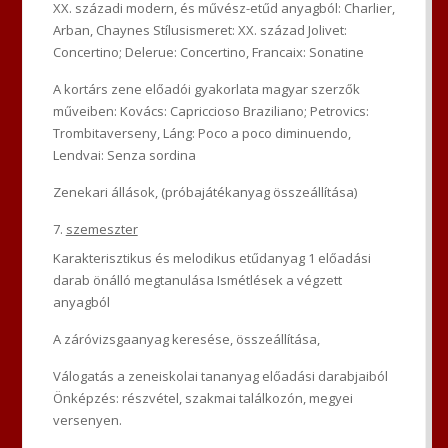
XX. századi modern, és művész-etűd anyagból: Charlier,
Arban, Chaynes Stílusismeret: XX. század Jolivet:
Concertino; Delerue: Concertino, Francaix: Sonatine
A kortárs zene előadói gyakorlata magyar szerzők
műveiben: Kovács: Capriccioso Braziliano; Petrovics:
Trombitaverseny, Láng: Poco a poco diminuendo,
Lendvai: Senza sordina
Zenekari állások, (próbajátékanyag összeállítása)
szemeszter
Karakterisztikus és melodikus etűdanyag 1 előadási
darab önálló megtanulása Ismétlések a végzett
anyagból
A záróvizsgaanyag keresése, összeállítása,
Válogatás a zeneiskolai tananyag előadási darabjaiból
Önképzés: részvétel, szakmai találkozón, megyei
versenyen.