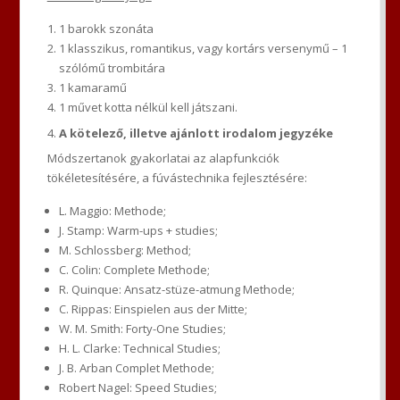
1 barokk szonáta
1 klasszikus, romantikus, vagy kortárs versenymű – 1
szólómű trombitára
1 kamaramű
1 művet kotta nélkül kell játszani.
A kötelező, illetve ajánlott irodalom jegyzéke
Módszertanok gyakorlatai az alapfunkciók
tökéletesítésére, a fúvástechnika fejlesztésére:
L. Maggio: Methode;
J. Stamp: Warm-ups + studies;
M. Schlossberg: Method;
C. Colin: Complete Methode;
R. Quinque: Ansatz-stüze-atmung Methode;
C. Rippas: Einspielen aus der Mitte;
W. M. Smith: Forty-One Studies;
H. L. Clarke: Technical Studies;
J. B. Arban Complet Methode;
Robert Nagel: Speed Studies;