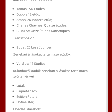
Tomasi: Six Etudes,
Dubois 12 etűd;
Arban: 26 Modern etűd;
Charles Chaynes: Quinze études;
E. Bozza: Onze Études Karnatiques;
Transzpozíció:
Bodet: 25 Leseübungen
Zenekari állásokat tartalmazó etűdök:
Verdiev: 17 Studies
Különböző kiadók zenekari állásokat tartalmazó
gyűjteményei:
Lutak;
Pliquet-Lösch;
Edition Peters;
Hofmeister;
Előadási darabok: