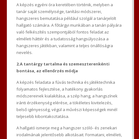
A képzés egyéni óra keretében történik, melyben a
tanár saját személyisége, tanítási módszerei,
hangszeres bemutatása például szolgál a tanárjelölt
hallgató számára. A főtárgyi munkában a tanári pályára
való felkészítés szempontjából fontos feladat az
elméleti háttér és a tudatosság hangsúlyozása a
hangszeres játékban, valamint a teljes önállóságra
nevelés.
2.A tantárgy tartalma és szemeszterenkénti
bontása, az ellenőrzés módja
A képzés feladata a fúvás technika és játéktechnika
folyamatos fejlesztése, a hatékony gyakorlás
módszereinek kialakítása, a szép hang, a hangszínek
iránti érzékenység elérése, a tökéletes kivitelezés,
belső igényesség, végül a művészi képességek minél
teljesebb kibontakoztatása.
A hallgató ismerje meg a hangszer szóló- és zenekari
irodalmának jelentősebb alkotásait. Formatani, elméleti,