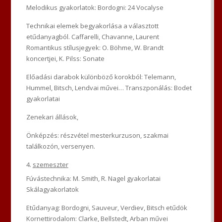
Melodikus gyakorlatok: Bordogni: 24 Vocalyse
Technikai elemek begyakorlása a választott
etűdanyagból. Caffarelli, Chavanne, Laurent
Romantikus stílusjegyek: O. Böhme, W. Brandt
koncertjei, K. Pilss: Sonate
Előadási darabok különböző korokból: Telemann,
Hummel, Bitsch, Lendvai művei… Transzponálás: Bodet
gyakorlatai
Zenekari állások,
Önképzés: részvétel mesterkurzuson, szakmai
találkozón, versenyen.
szemeszter
Fúvástechnika: M. Smith, R. Nagel gyakorlatai
Skálagyakorlatok
Etűdanyag: Bordogni, Sauveur, Verdiev, Bitsch etűdök
Kornettirodalom: Clarke, Bellstedt, Arban művei