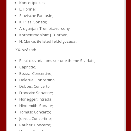
Koncertpieces,
L. Höhne:
Slavische Fantasie,
K. Pilss: Sonate;
Arutjunjan: Trombitaverseny
Kornettirodalom: J. B. Arban,
H. Clarke, Bellsted feldolgozásai.
XX. század:
Bitsch: 4 variations sur une theme Scarlatti;
Capriccio;
Bozza: Concertino;
Delerue: Concertino;
Dubois: Concerto;
Francaix: Sonatine;
Honegger: Intrada;
Hindemith: Sonate;
Tomasi: Concerto;
Jolivet: Concertino;
Rauber: Concerto;