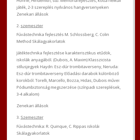
Höhne, Hindemith, stb. Memóriafejlesztés, kotta nélküli
játék, 2-3 szereplés nyilvános hangversenyeken
Zenekari állások
szemeszter
Fúvástechnika fejlesztés M. Schlossberg, C. Colin
Method Skálagyakorlatok
Játéktechnika fejlesztése karakterisztikus etűdök,
iskolák anyagából. (Dubois, A. Maxim) Klasszicista
stílusjegyek Haydn: Esz-dúr trombitaverseny, Neruda:
Esz-dúr trombitaverseny Előadási darabok különböző
korokból: Torelli, Marcello, Bozza, Hidas, Dubois művei
Pódiumbiztonság megszerzése (színpadi szereplések,
3-4 alkalom)
Zenekari állások
Szemeszter
Fúvástechnika: R. Quinque, C. Rippas iskolái
Skálagyakorlatok