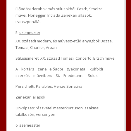
Előadási darabok más stílusokból: Fasch, Stoelzel
művei, Honegger: Intrada Zenekari állások,
transzponálás
szemeszter
XX. századi modern, és művész-etűd anyagból: Bozza,
Tomasi, Charlier, Arban
Stílusismeret: XX. század Tomasi: Concerto, Bitsch művei
A kortárs zene előadói gyakorlata külföldi
szerzők műveiben: St. Friedmann: Solus;
Persichetti: Parables, Henze:Sonatina
Zenekari állások
Önképzés: részvétel mesterkurzuson; szakmai
találkozón, versenyen
szemeszter