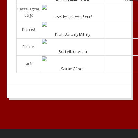
Basszusgitár,
Bőgő
Horváth „Pluto” József
Klarinét
Prof. Borbély Mihály
Elmélet
Bori Viktor Attila
Gitár
Szalay Gábor