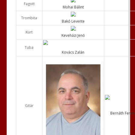
Fagott
Mohai Bálint
Trombita
Bakó Levente
Kürt
Keveházi Jenő
Tuba
Kovács Zalán
Gitár
Bernáth Feren