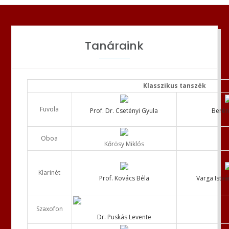
Tanáraink
Klasszikus tanszék
Fuvola
Prof. Dr. Csetényi Gyula
Berén
Oboa
Kőrösy Miklós
Klarinét
Prof. Kovács Béla
Varga Istvá
Szaxofon
Dr. Puskás Levente