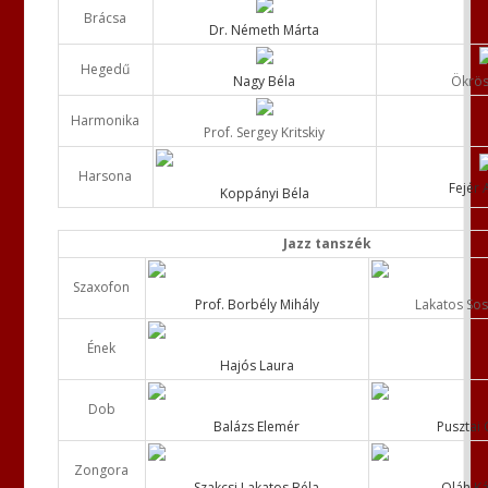
Brácsa
Dr. Németh Márta
Hegedű
Nagy Béla
Ökrös 
Harmonika
Prof. Sergey Kritskiy
Harsona
Fejér 
Koppányi Béla
Jazz tanszék
Szaxofon
Prof. Borbély Mihály
Lakatos So
Ének
Hajós Laura
Dob
Balázs Elemér
Pusztai
Zongora
Szakcsi Lakatos Béla
Oláh K