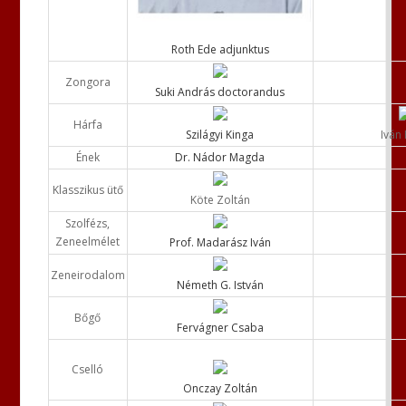
Roth Ede adjunktus
Zongora
Suki András doctorandus
Hárfa
Szilágyi Kinga
Iván 
Ének
Dr. Nádor Magda
Klasszikus ütő
Köte Zoltán
Szolfézs,
Zeneelmélet
Prof. Madarász Iván
Zeneirodalom
Németh G. István
Bőgő
Fervágner Csaba
Cselló
Onczay Zoltán