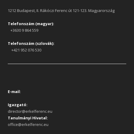
1212 Budapest, II. Rákóczi Ferenc út 121-123. Magyarország
Telefonszám (magyar):
+3630 9 864 559
Telefonszám (szlovák):
+421 952 076 530
E-mail:
Igazgató:
director@erkelferenc.eu
Tanulmányi Hivatal:
office@erkelferenc.eu