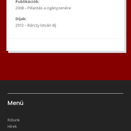
Publikációk:
2008 – Pillantás a cigányzenére
Díjak:
2012 – Bárczy István díj
Menü
Rólunk
Hírek