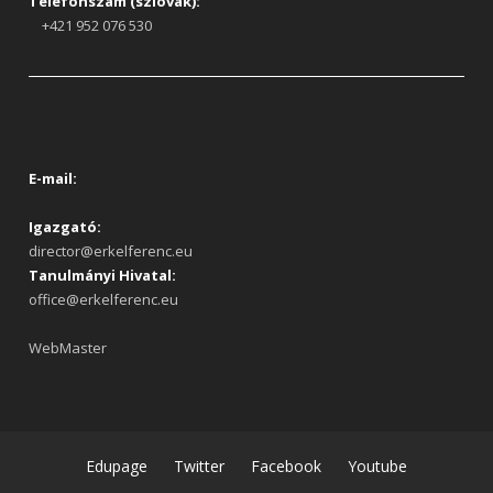
Telefonszám (szlovák):
+421 952 076 530
E-mail:
Igazgató:
director@erkelferenc.eu
Tanulmányi Hivatal:
office@erkelferenc.eu
WebMaster
Edupage
Twitter
Facebook
Youtube