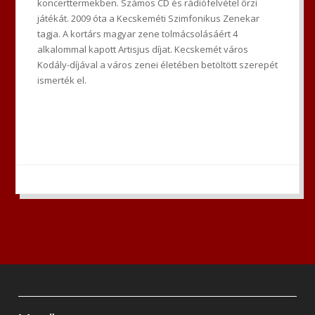
koncerttermekben. Számos CD és rádiófelvétel őrzi
játékát. 2009 óta a Kecskeméti Szimfonikus Zenekar
tagja. A kortárs magyar zene tolmácsolásáért 4
alkalommal kapott Artisjus díjat. Kecskemét város
Kodály-díjával a város zenei életében betöltött szerepét
ismerték el.