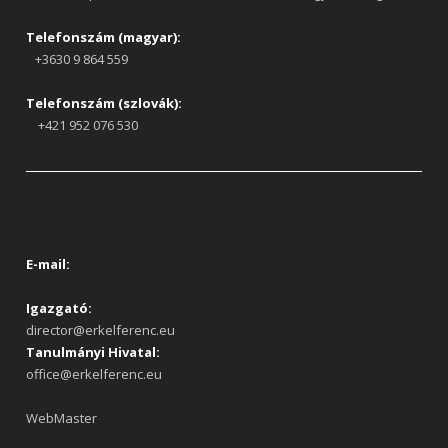
Telefonszám (magyar):
+3630 9 864 559
Telefonszám (szlovák):
+421 952 076 530
E-mail:
Igazgató:
director@erkelferenc.eu
Tanulmányi Hivatal:
office@erkelferenc.eu
WebMaster