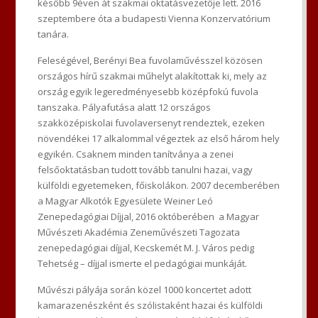
később 9éven át szakmai oktatásvezetője lett. 2016
szeptembere óta a budapesti Vienna Konzervatórium
tanára.
Feleségével, Berényi Bea fuvolaművésszel közösen
országos hírű szakmai műhelyt alakítottak ki, mely az
ország egyik legeredményesebb középfokú fuvola
tanszaka. Pályafutása alatt 12 országos
szakközépiskolai fuvolaversenyt rendeztek, ezeken
növendékei 17 alkalommal végeztek az első három hely
egyikén. Csaknem minden tanítványa a zenei
felsőoktatásban tudott tovább tanulni hazai, vagy
külföldi egyetemeken, főiskolákon. 2007 decemberében
a Magyar Alkotók Egyesülete Weiner Leó
Zenepedagógiai Díjjal, 2016 októberében a Magyar
Művészeti Akadémia Zeneművészeti Tagozata
zenepedagógiai díjjal, Kecskemét M. J. Város pedig
Tehetség – díjjal ismerte el pedagógiai munkáját.
Művészi pályája során közel 1000 koncertet adott
kamarazenészként és szólistaként hazai és külföldi