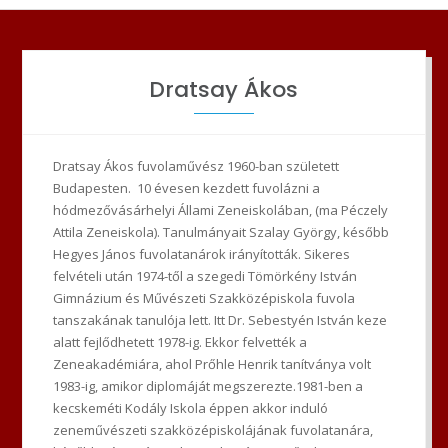
Dratsay Ákos
Dratsay Ákos fuvolaművész 1960-ban született
Budapesten. 10 évesen kezdett fuvolázni a
hódmezővásárhelyi Állami Zeneiskolában, (ma Péczely
Attila Zeneiskola). Tanulmányait Szalay György, később
Hegyes János fuvolatanárok irányították. Sikeres
felvételi után 1974-től a szegedi Tömörkény István
Gimnázium és Művészeti Szakközépiskola fuvola
tanszakának tanulója lett. Itt Dr. Sebestyén István keze
alatt fejlődhetett 1978-ig. Ekkor felvették a
Zeneakadémiára, ahol Prőhle Henrik tanítványa volt
1983-ig, amikor diplomáját megszerezte.1981-ben a
kecskeméti Kodály Iskola éppen akkor induló
zeneművészeti szakközépiskolájának fuvolatanára,