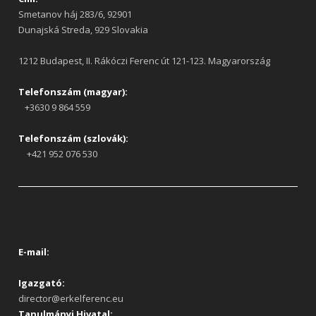
Smetanov háj 283/6, 92901
Dunajská Streda, 929 Slovakia
1212 Budapest, II. Rákóczi Ferenc út 121-123. Magyarország
Telefonszám (magyar):
+3630 9 864 559
Telefonszám (szlovák):
+421 952 076 530
E-mail:
Igazgató:
director@erkelferenc.eu
Tanulmányi Hivatal: